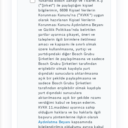
Yukarıda Bosch Sanayi ve Ticaret A.Ş
(“Şirket”) ile paylaştığım kişisel
bilgilerimin, 6698 Kişisel Verilerin
Korunması Kanunu’na (“KVKK”) uygun
olarak hazırlanan Kişisel Verilerin
Korunması Kanunu Aydınlatma Beyanı
ve Gizlilik Politikası’nda belirtilen
şartlar uyarınca şikayet, öneri ve
taleplerin ilgili birimlere iletilmesi
amacı ve kapsamı ile sınırlı olmak
üzere kullanılmasına, yurtiçi ve
yurtdışındaki diğer Bosch Grubu
Şirketleri ile paylaşılmasına ve sadece
Bosch Grubu Şirketleri tarafından
erişilebilir olmak kaydıyla yurt
dışındaki sunuculara aktarılmasına
açık bir şekilde paylaşılmasına ve
sadece Bosch Grubu Şirketleri
tarafından erişilebilir olmak kaydıyla
yurt dışındaki sunuculara
aktarılmasına açık bir şekilde rızamı
verdiğimi kabul ve beyan ederim.
KVKK 11.maddesi uyarınca sahip
olduğum haklara ve bu haklarla ilgili
başvuru yöntemlerine ilişkin olarak
Aydınlatma Beyanı
kapsamında
bilgilendirilmiş olduğumu ayrıca kabul